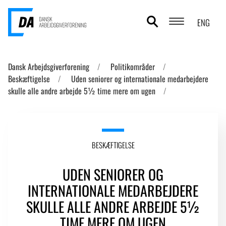
ENG
POLITIKOMRÅDER
Dansk Arbejdsgiverforening
Politikområder
Beskæftigelse
Uden seniorer og internationale medarbejdere
ANALYSER
skulle alle andre arbejde 5½ time mere om ugen
STATISTIK
TEMAER
BESKÆFTIGELSE
OM DA
UDEN SENIORER OG
KONTAKT OG PRESSE
INTERNATIONALE MEDARBEJDERE
SKULLE ALLE ANDRE ARBEJDE 5½
TIME MERE OM UGEN