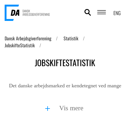
ENG
POLITIKOMRÅDER
Dansk Arbejdsgiverforening
Statistik
JobskifteStatistik
ANALYSER
JOBSKIFTESTATISTIK
STATISTIK
TEMAER
Det danske arbejdsmarked er kendetegnet ved mange
OM DA
jobskifte. JobskifteStatistikk...
KONTAKT OG PRESSE
Vis mere