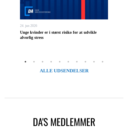
24. jun 2026
13. jun
Unge kvinder er i størst risiko for at udvikle
Arbej
alvorlig stress
ALLE UDSENDELSER
DA'S MEDLEMMER