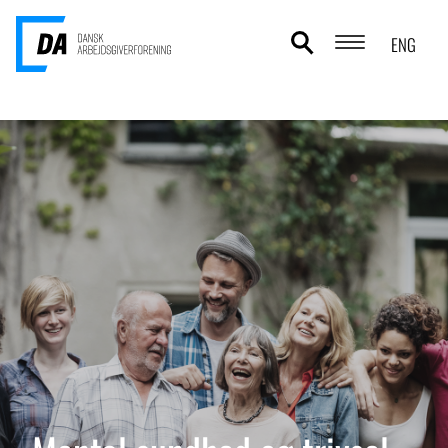
ENG
POLITIKOMRÅDER
ANALYSER
STATISTIK
TEMAER
OM DA
KONTAKT OG PRESSE