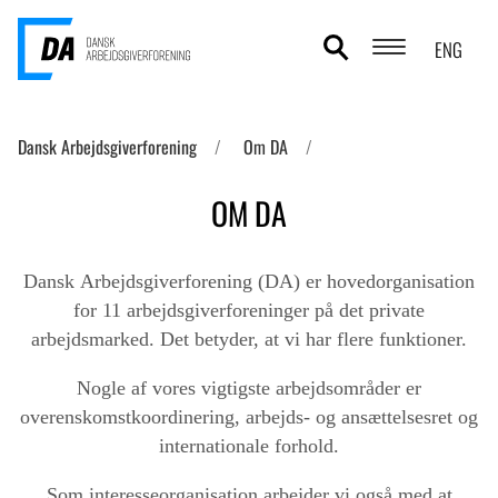
ENG
POLITIKOMRÅDER
Dansk Arbejdsgiverforening
Om DA
ANALYSER
OM DA
STATISTIK
Dansk Arbejdsgiverforening (DA) er hovedorganisation
TEMAER
for 11 arbejdsgiverforeninger på det private
arbejdsmarked. Det betyder, at vi har flere funktioner.
OM DA
Nogle af vores vigtigste arbejdsområder er
KONTAKT OG PRESSE
overenskomstkoordinering, arbejds- og ansættelsesret og
internationale forhold.
Som interesseorganisation arbejder vi også med at