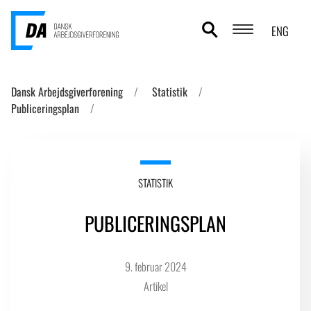
ENG
POLITIKOMRÅDER
Dansk Arbejdsgiverforening
Statistik
Publiceringsplan
ANALYSER
STATISTIK
TEMAER
STATISTIK
OM DA
PUBLICERINGSPLAN
KONTAKT OG PRESSE
9. februar 2024
Artikel