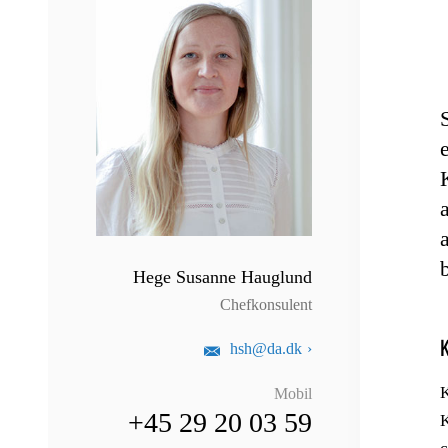
Hege Susanne Hauglund
Chefkonsulent
K
hsh@da.dk
K
Mobil
+45 29 20 03 59
K