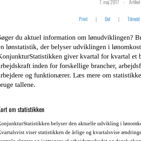
7. maj 2017
Artikel
Print
Del
Tilmeld
Søger du aktuel information om lønudviklingen? B
en lønstatistik, der belyser udviklingen i lønomko
KonjunkturStatistikken giver kvartal for kvartal et b
arbejdskraft inden for forskellige brancher, arbejds
arbejdere og funktionærer. Læs mere om statistikk
bruge tallene.
ort om statistikken
onjunkturStatistikken belyser den aktuelle udvikling i lønomk
vartalsvist viser statistikken de årlige og kvartalsvise ændrin