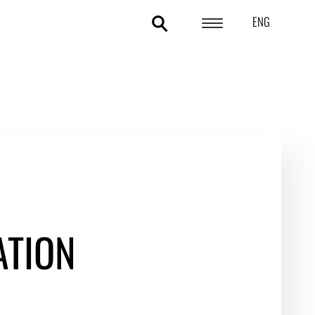
ENG
POLITIKOMRÅDER
ANALYSER
STATISTIK
TEMAER
OM DA
TION
KONTAKT OG PRESSE