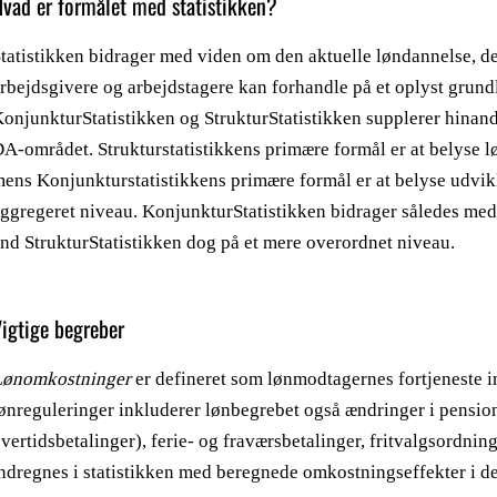
vad er formålet med statistikken?
tatistikken bidrager med viden om den aktuelle løndannelse, der
rbejdsgivere og arbejdstagere kan forhandle på et oplyst grund
onjunkturStatistikken og StrukturStatistikken supplerer hinande
A-området. Strukturstatistikkens primære formål er at belyse lø
ens Konjunkturstatistikkens primære formål er at belyse udvik
ggregeret niveau. KonjunkturStatistikken bidrager således me
nd StrukturStatistikken dog på et mere overordnet niveau.
Vigtige begreber
Lønomkostninger
er defineret som lønmodtagernes fortjeneste in
ønreguleringer inkluderer lønbegrebet også ændringer i pensio
vertidsbetalinger), ferie- og fraværsbetalinger, fritvalgsordni
ndregnes i statistikken med beregnede omkostningseffekter i de