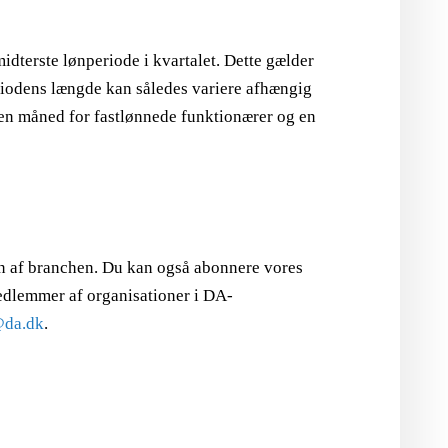
idterste lønperiode i kvartalet. Dette gælder
eriodens længde kan således variere afhængig
e en måned for fastlønnede funktionærer og en
n af branchen. Du kan også abonnere vores
medlemmer af organisationer i DA-
@da.dk
.