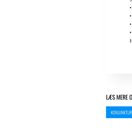
•
•
•
•
H
LÆS MERE 
KONJUNKTURS