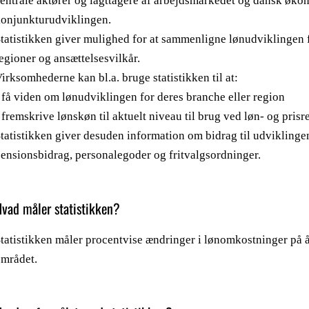
entrale aktører og iagttagere af arbejdsmarkedet og dansk økon
onjunkturudviklingen.
tatistikken giver mulighed for at sammenligne lønudviklingen f
egioner og ansættelsesvilkår.
irksomhederne kan bl.a. bruge statistikken til at:
 få viden om lønudviklingen for deres branche eller region
 fremskrive lønskøn til aktuelt niveau til brug ved løn- og prisr
tatistikken giver desuden information om bidrag til udviklinge
ensionsbidrag, personalegoder og fritvalgsordninger.
vad måler statistikken?
tatistikken måler procentvise ændringer i lønomkostninger på år
mrådet.