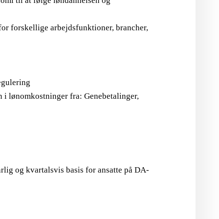
omi til at følge løndannelsen og
or forskellige arbejdsfunktioner, brancher,
egulering
n i lønomkostninger fra: Genebetalinger,
lig og kvartalsvis basis for ansatte på DA-