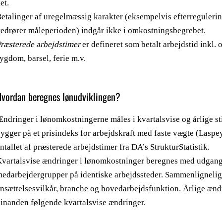
et.
etalinger af uregelmæssig karakter (eksempelvis efterreguleri
edrører måleperioden) indgår ikke i omkostningsbegrebet.
ræsterede arbejdstimer
er defineret som betalt arbejdstid inkl.
ygdom, barsel, ferie m.v.
Hvordan beregnes lønudviklingen?
ndringer i lønomkostningerne måles i kvartalsvise og årlige st
ygger på et prisindeks for arbejdskraft med faste vægte (Lasp
ntallet af præsterede arbejdstimer fra DA’s StrukturStatistik.
vartalsvise ændringer i lønomkostninger beregnes med udgang
edarbejdergrupper på identiske arbejdssteder. Sammenlignelig
nsættelsesvilkår, branche og hovedarbejdsfunktion. Årlige ænd
inanden følgende kvartalsvise ændringer.