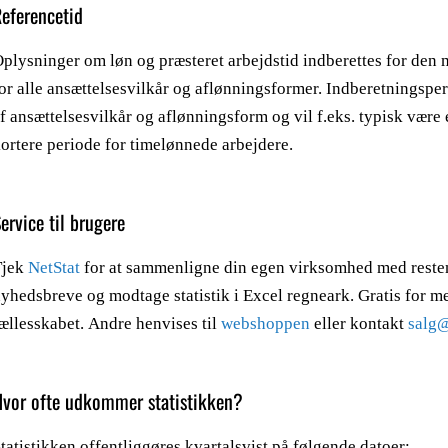
Referencetid
plysninger om løn og præsteret arbejdstid indberettes for den m
or alle ansættelsesvilkår og aflønningsformer. Indberetningsp
f ansættelsesvilkår og aflønningsform og vil f.eks. typisk vær
ortere periode for timelønnede arbejdere.
ervice til brugere
Tjek
NetStat
for at sammenligne din egen virksomhed med reste
yhedsbreve og modtage statistik i Excel regneark. Gratis for 
ællesskabet. Andre henvises til
webshoppen
eller kontakt
salg
Hvor ofte udkommer statistikken?
tatistikken offentliggøres kvartalsvist på følgende datoer: