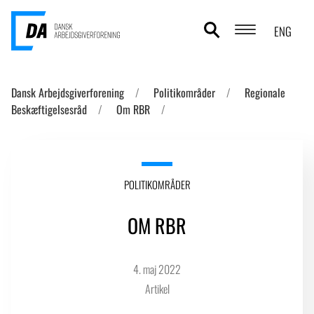
ENG
POLITIKOMRÅDER
Dansk Arbejdsgiverforening
Politikområder
Regionale
Beskæftigelsesråd
Om RBR
ANALYSER
STATISTIK
TEMAER
POLITIKOMRÅDER
OM DA
OM RBR
KONTAKT OG PRESSE
4. maj 2022
Artikel