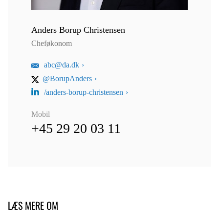
Anders Borup Christensen
Cheføkonom
abc@da.dk
@BorupAnders
/anders-borup-christensen
Mobil
+45 29 20 03 11
LÆS MERE OM