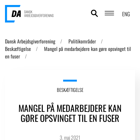
ENG
POLITIKOMRÅDER
Dansk Arbejdsgiverforening
Politikområder
Beskæftigelse
Mangel på medarbejdere kan gøre opsvinget til
ANALYSER
en fuser
STATISTIK
TEMAER
BESKÆFTIGELSE
OM DA
MANGEL PÅ MEDARBEJDERE KAN
KONTAKT OG PRESSE
GØRE OPSVINGET TIL EN FUSER
3. maj 2021