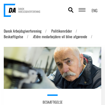
ENG
POLITIKOMRÅDER
Dansk Arbejdsgiverforening
Politikområder
Beskæftigelse
Ældre medarbejdere vil blive afgørende
ANALYSER
STATISTIK
TEMAER
OM DA
KONTAKT OG PRESSE
BESKÆFTIGELSE