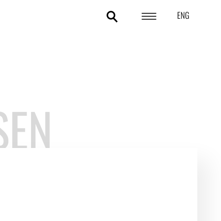
ENG
POLITIKOMRÅDER
ANALYSER
STATISTIK
SEN
TEMAER
OM DA
KONTAKT OG PRESSE