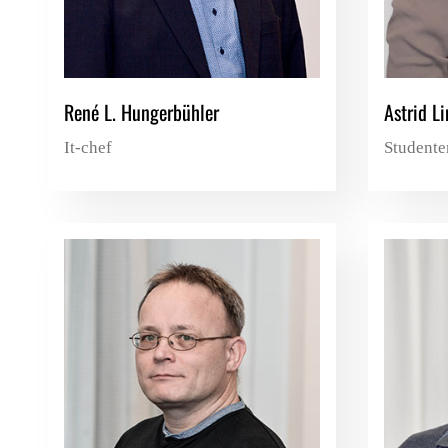
René L. Hungerbühler
Astrid L
It-chef
Studente