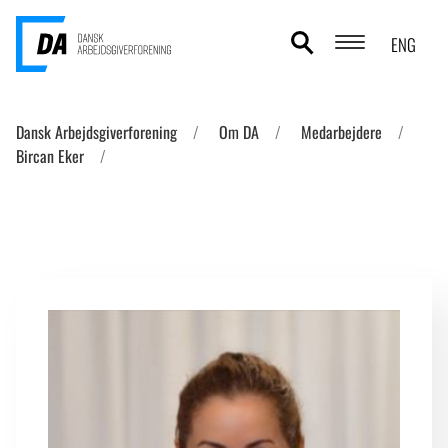
ENG
POLITIKOMRÅDER
Dansk Arbejdsgiverforening
Om DA
Medarbejdere
Bircan Eker
ANALYSER
STATISTIK
TEMAER
OM DA
KONTAKT OG PRESSE